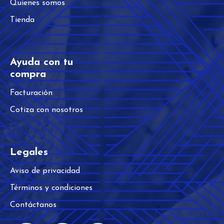
Quienes somos
Tienda
Ayuda con tu
compra​
Facturación
Cotiza con nosotros
Legales
Aviso de privacidad
Términos y condiciones
Contáctanos