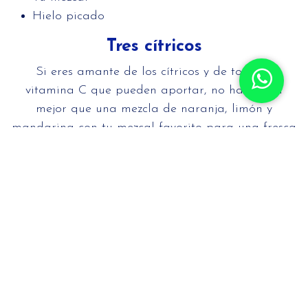
Hielo picado
Tres cítricos
Si eres amante de los cítricos y de toda la
vitamina C que pueden aportar, no hay nada
mejor que una mezcla de naranja, limón y
mandarina con tu mezcal favorito para una fresca
tarde, eso sí, no podemos asegurarte que
reemplace tu ingesta diaria de vitaminas, pero por
lo menos te dará un gran rato.
Poblanito
Se trata de un coctel inspirado en Puebla, uno de
los estados con denominación de origen para el
mezcal. Asegúrate de elegir un mezcal de esta
región para este tipo de coctel, unas onzas de